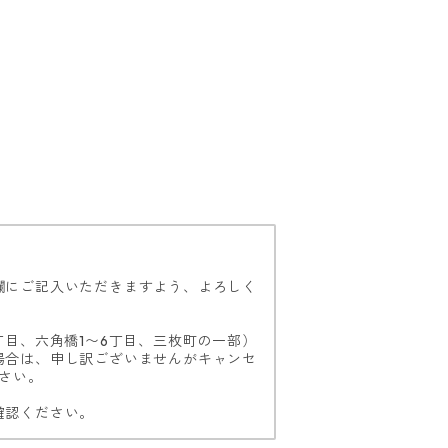
欄にご記入いただきますよう、よろしく
丁目、六角橋1〜6丁目、三枚町の一部）
場合は、申し訳ございませんがキャンセ
さい。
確認ください。