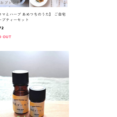
ロマとハーブ あめつちのうた】 ご自宅
ーブティーセット
72
D OUT