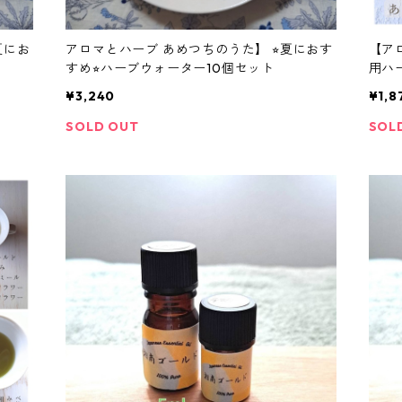
夏にお
アロマとハーブ あめつちのうた】 ⭐︎夏におす
【ア
すめ⭐︎ハーブウォーター10個セット
用ハ
¥3,240
¥1,8
SOLD OUT
SOL