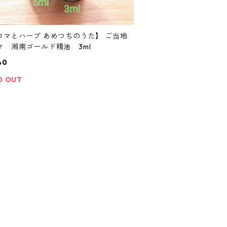
ロマとハーブ あめつちのうた】 ご当地
マ 湘南ゴールド精油 3ml
40
D OUT