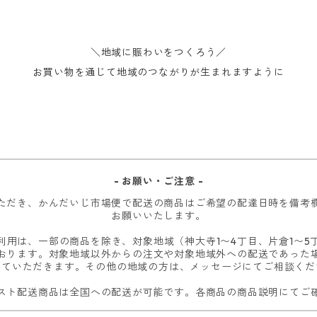
＼地域に賑わいをつくろう／
お買い物を通じて地域のつながりが生まれますように
- お願い・ご注意 -
ただき、かんだいじ市場便で配送の商品はご希望の配達日時を備考
お願いいたします。
用は、一部の商品を除き、対象地域（神大寺1〜4丁目、片倉1〜5
おります。対象地域以外からの注文や対象地域外への配送であった
せていただきます。その他の地域の方は、メッセージにてご相談くだ
スト配送商品は全国への配送が可能です。各商品の商品説明にてご