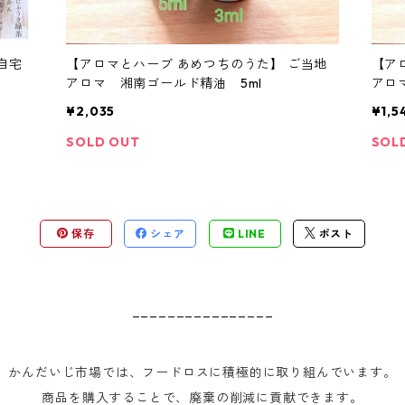
自宅
【アロマとハーブ あめつちのうた】 ご当地
【ア
アロマ 湘南ゴールド精油 5ml
アロ
¥2,035
¥1,5
SOLD OUT
SOL
保存
シェア
LINE
ポスト
________________
かんだいじ市場では、フードロスに積極的に取り組んでいます。
商品を購入することで、廃棄の削減に貢献できます。