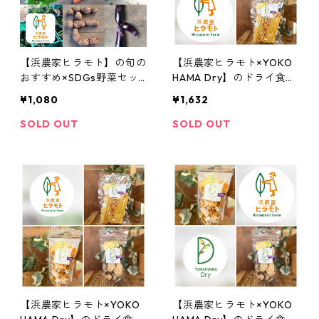
【浜農家ヒラモト】の旬の
【浜農家ヒラモト×YOKO
おすすめ×SDGs野菜セッ
HAMA Dry】のドライ食品
ト
2点セット(バターナッツか
¥1,080
¥1,632
ぼちゃのフィットチーネ/
DRYみかん)
SOLD OUT
SOLD OUT
【浜農家ヒラモト×YOKO
【浜農家ヒラモト×YOKO