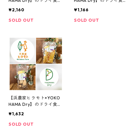
HAMA Dry】のドライ食品
HAMA Dry】のドライ食品
3点セット
2点セット(DRYみかん/DR
¥2,160
¥1,166
Y浜なし)
SOLD OUT
SOLD OUT
【浜農家ヒラモト×YOKO
HAMA Dry】のドライ食品
2点セット(バターナッツか
¥1,632
ぼちゃのフィットチーネ/
DRY浜なし)
SOLD OUT