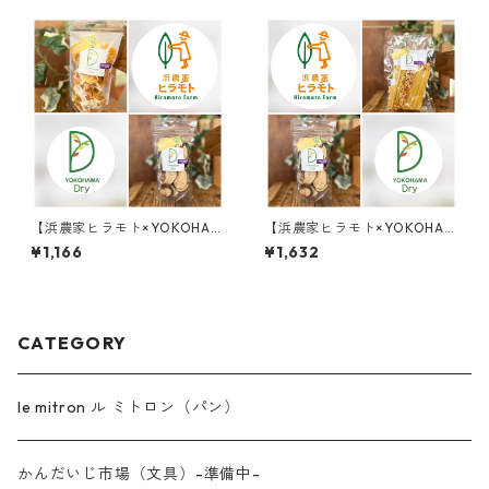
【浜農家ヒラモト×YOKOHAM
【浜農家ヒラモト×YOKOHAM
A Dry】のドライ食品2点セッ
A Dry】のドライ食品2点セッ
¥1,166
¥1,632
ト(DRYみかん/DRY浜なし)
ト(バターナッツかぼちゃのフ
ィットチーネ/DRY浜なし)
CATEGORY
le mitron ル ミトロン（パン）
かんだいじ市場（文具）-準備中-