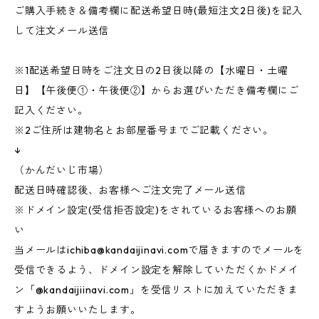
ご購入手続き＆備考欄に配送希望日時(最短注文2日後)を記入
して注文メール送信
※1配送希望日時をご注文日の2日後以降の【水曜日・土曜
日】【午後便①・午後便②】からお選びいただき備考欄にご
記入ください。
※2ご住所は建物名とお部屋番号までご記載ください。
↓
（かんだいじ市場）
配送日時確認後、お客様へご注文完了メール送信
※ドメイン設定(受信拒否設定)をされているお客様へのお願
い
当メールは
ichiba@kandaijinavi.com
で届きますのでメールを
受信できるよう、ドメイン設定を解除していただくかドメイ
ン「@kandaijiinavi.com」を受信リストに加えていただきま
すようお願いいたします。