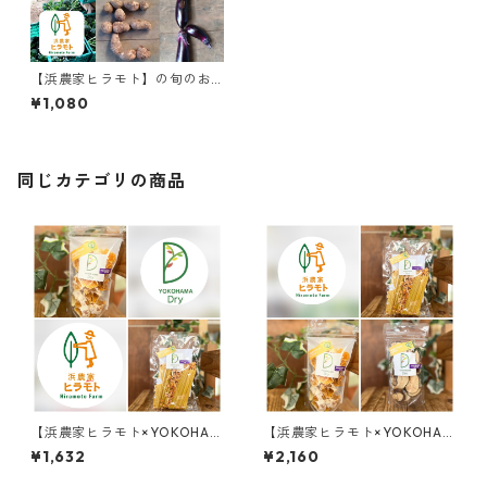
【浜農家ヒラモト】の旬のお
すすめ×SDGs野菜セット
¥1,080
同じカテゴリの商品
【浜農家ヒラモト×YOKOHAM
【浜農家ヒラモト×YOKOHAM
A Dry】のドライ食品2点セッ
A Dry】のドライ食品3点セッ
¥1,632
¥2,160
ト(バターナッツかぼちゃのフ
ト
ィットチーネ/DRYみかん)