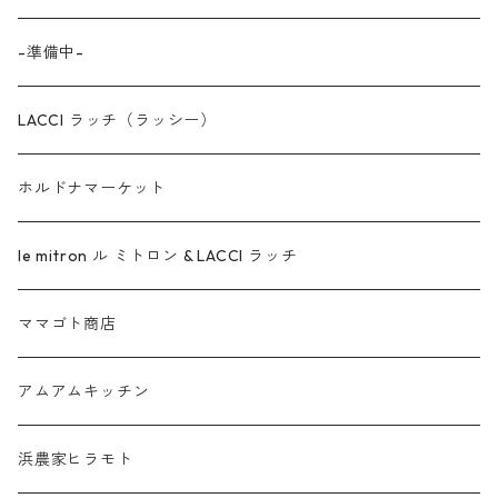
-準備中-
LACCI ラッチ（ラッシー）
ホルドナマーケット
le mitron ル ミトロン & LACCI ラッチ
ママゴト商店
アムアムキッチン
浜農家ヒラモト